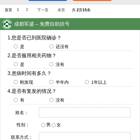
1
2
首页
下一页
末页
共
2
页
15
条
成都军盛 -- 免费自助挂号
1.您是否已到医院确诊？
是
还没有
2.是否服用相关药物？
是
没有
3.患病时间有多久？
刚发现
半年内
1年以上
4.是否有复发的情况？
有
没有
姓名：
性别：
男
女
联系方式：